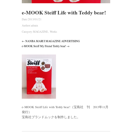
e-MOOK Steiff Life with Teddy bear!
Date:
2013/01/21
Author:
admin
Category:
MAGAZINE
,
Works
← NANBA MARUI MAGAZINE ADVERTISING
e-MOOK Steiff My Friend Teddy bear! →
e-MOOK Steiff Life with Teddy bear!（宝島社 刊 2013年11月
発行）
宝島社ブランドムックを制作しました。